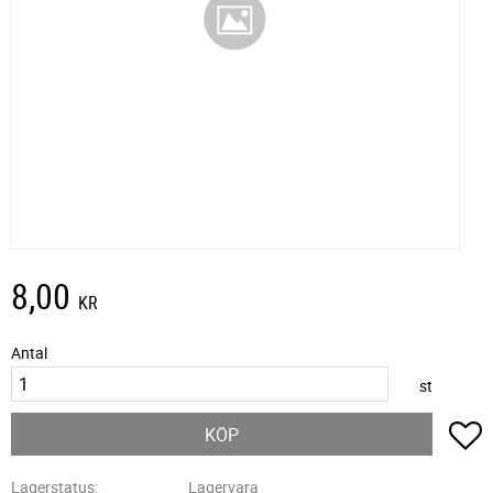
8,00
KR
Antal
st
L
KÖP
Lagerstatus
Lagervara