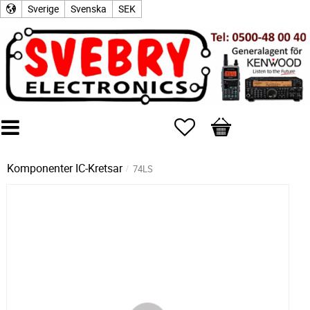
Sverige
Svenska
SEK
Favoriter
Kundvagn
Komponenter
IC-Kretsar
74LS