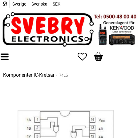
Sverige
Svenska
SEK
Favoriter
Kundvagn
Komponenter
IC-Kretsar
74LS