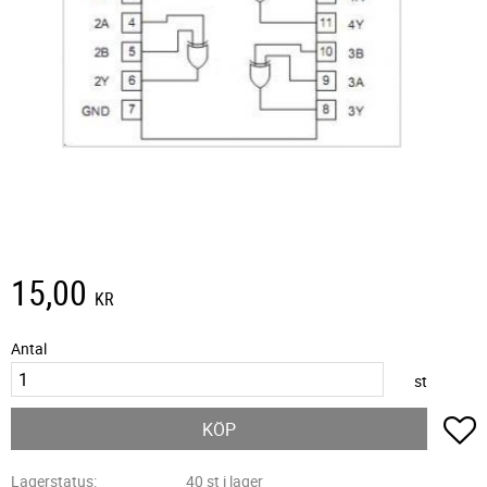
15,00
KR
Antal
st
L
KÖP
Lagerstatus
40 st i lager