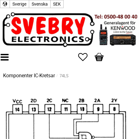
Sverige
Svenska
SEK
Favoriter
Kundvagn
Komponenter
IC-Kretsar
74LS