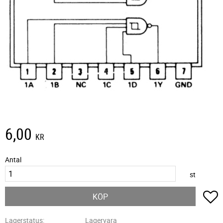
6,00
KR
Antal
st
L
KÖP
Lagerstatus
Lagervara