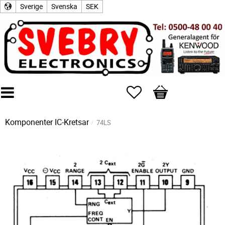
Sverige
Svenska
SEK
Favoriter
Kundvagn
Komponenter
IC-Kretsar
74LS