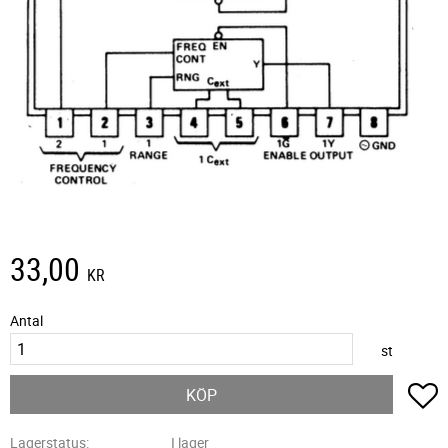
33,00
KR
Antal
st
L
KÖP
Lagerstatus
I lager