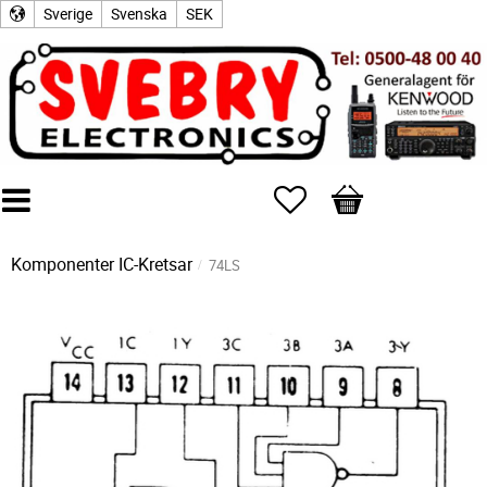
Sverige
Svenska
SEK
Favoriter
Kundvagn
Komponenter
IC-Kretsar
74LS