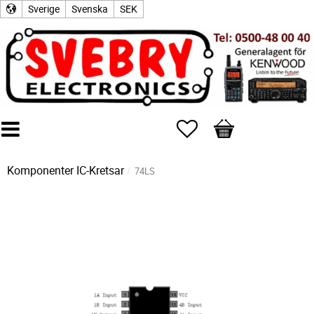
Sverige
Svenska
SEK
Favoriter
Kundvagn
Komponenter
IC-Kretsar
74LS