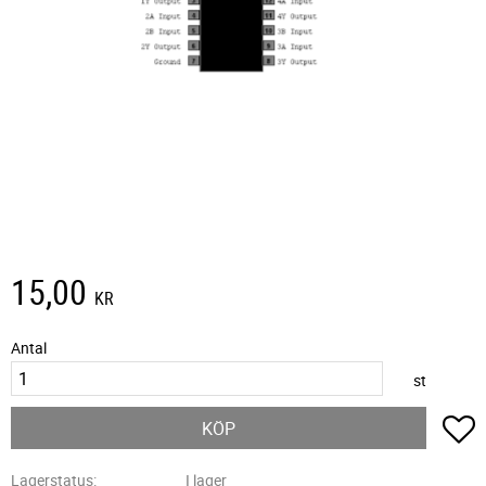
15,00
KR
Antal
st
L
KÖP
Lagerstatus
I lager