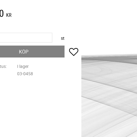
0
KR
st
Lägg till i favoriter
KÖP
tus
I lager
03-0458