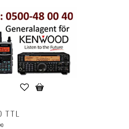
Favoriter
Kundvagn
0 TTL
90