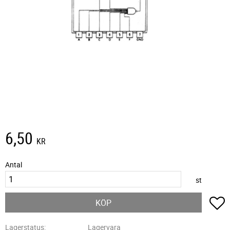
6,50
KR
Antal
st
L
KÖP
Lagerstatus
Lagervara