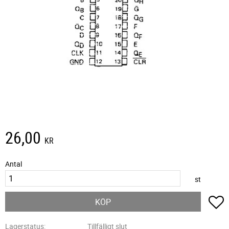
26,00
KR
Antal
st
L
KÖP
Lagerstatus
Tillfälligt slut