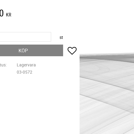
0
KR
st
Lägg till i favoriter
KÖP
tus
Lagervara
03-0572