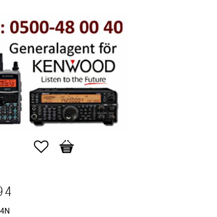
Favoriter
Kundvagn
94
94N