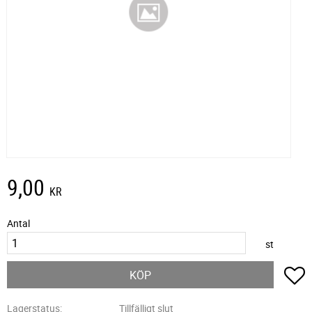
9,00
KR
Antal
st
L
KÖP
Lagerstatus
Tillfälligt slut