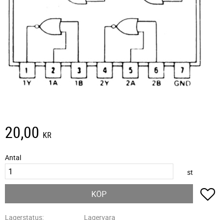
20,00
KR
Antal
st
L
KÖP
Lagerstatus
Lagervara