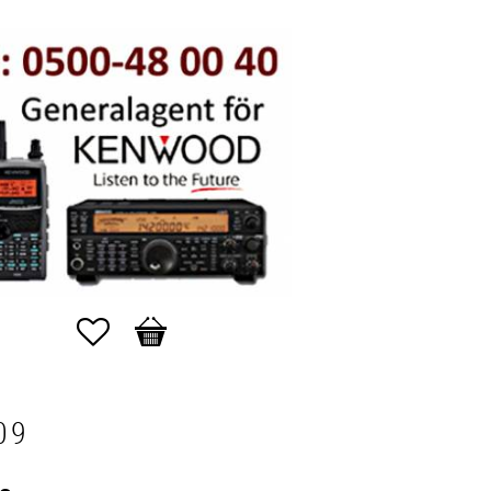
Favoriter
Kundvagn
09