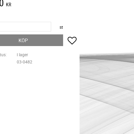
0
KR
st
Lägg till i favoriter
KÖP
tus
I lager
03-0482