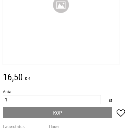
16,50
KR
Antal
st
L
KÖP
Lagerstatus
I lager