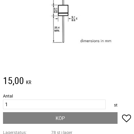
15,00
KR
Antal
st
L
KÖP
Lagerstatus
78 st i lager