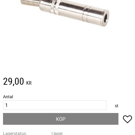
29,00
KR
Antal
st
L
KÖP
Lagerstatus
I lager