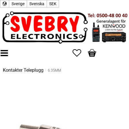
Sverige
Svenska
SEK
Favoriter
Kundvagn
Kontakter
Teleplugg
6.35MM