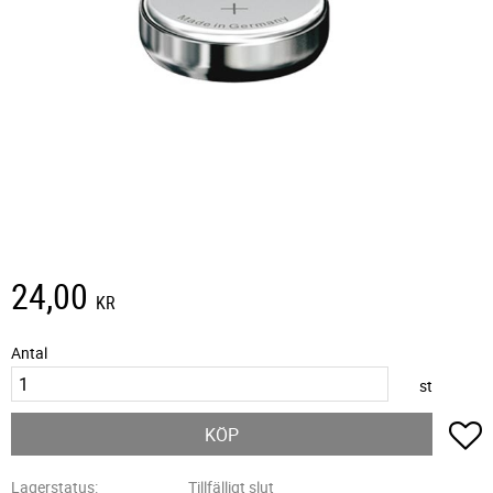
24,00
KR
Antal
st
L
KÖP
Lagerstatus
Tillfälligt slut