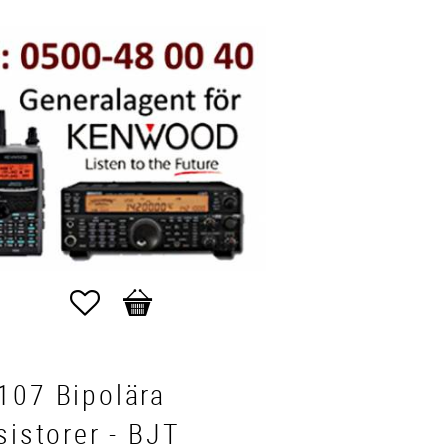
Favoriter
Kundvagn
107 Bipolära
sistorer - BJT