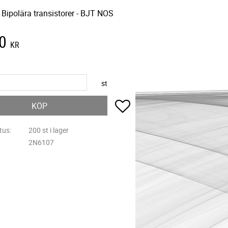
Bipolära transistorer - BJT NOS
0
KR
st
Lägg till i favoriter
KÖP
tus
200 st i lager
2N6107