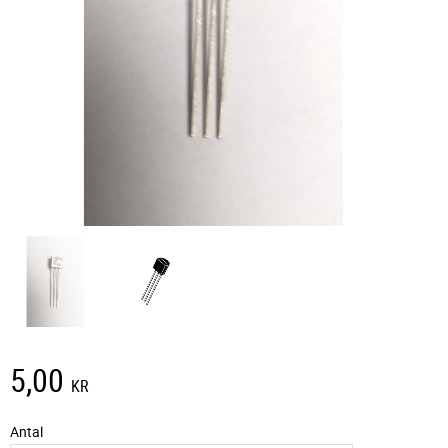
5,00
KR
Antal