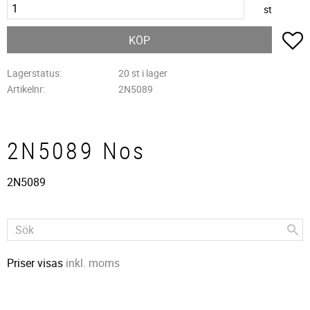
st
L
KÖP
Lagerstatus
20 st i lager
Artikelnr
2N5089
2N5089 Nos
2N5089
Priser visas
inkl. moms