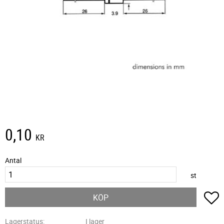
0,10
KR
Antal
st
L
KÖP
Lagerstatus
I lager