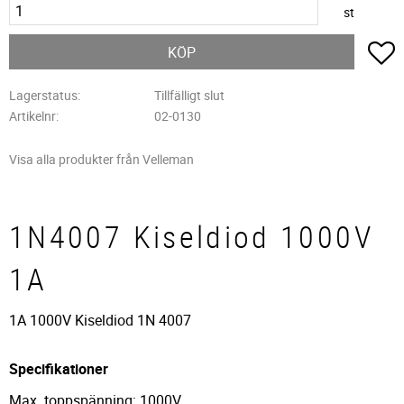
st
L
KÖP
Lagerstatus
Tillfälligt slut
Artikelnr
02-0130
Visa alla produkter från Velleman
1N4007 Kiseldiod 1000V
1A
1A 1000V Kiseldiod 1N 4007
Specifikationer
Max. toppspänning: 1000V