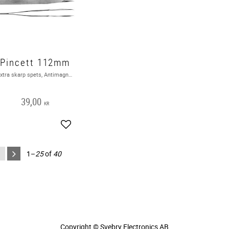
Pincett 112mm
Extra skarp spets, Antimagnetic, Anti-syra, Rostfri 11,2cm
39,00
KR
Add to favorites
1–
25
of
40
Copyright © Svebry Electronics AB