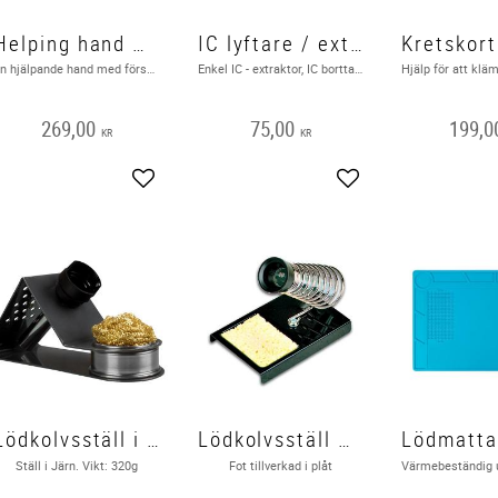
Helping hand med förstorningsglas
IC lyftare / extractor , enkel
En hjälpande hand med förstoringsglas och 2 LED-lampor , lödstativ - 2 krokodilklämmor
Enkel IC - extraktor, IC borttagare, snabbt och enkelt ta bort IC :er .
269,00
75,00
199,0
KR
KR
Add to favorites
Add to favorites
Lödkolvsställ i Järn
Lödkolvsställ med svamp
Ställ i Järn. Vikt: 320g
Fot tillverkad i plåt​