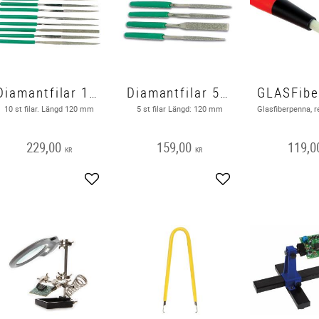
Diamantfilar 10st i olika former
Diamantfilar 5st i olika former
10 st filar. Längd 120 mm
5 st filar Längd: 120 mm
229,00
159,00
119,0
KR
KR
Add to favorites
Add to favorites