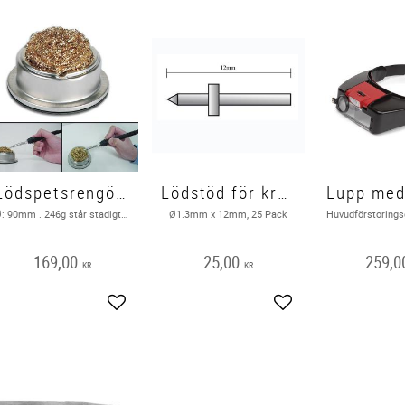
Lödspetsrengörare
Lödstöd för kretskort Ø1.3mm, 25 Pack
Ø: 90mm . 246g står stadigt. Rengör lödspetsen enkelt och effektivt i ett speciellt metalltrassel
Ø1.3mm x 12mm, 25 Pack
169,00
25,00
259,0
KR
KR
Add to favorites
Add to favorites