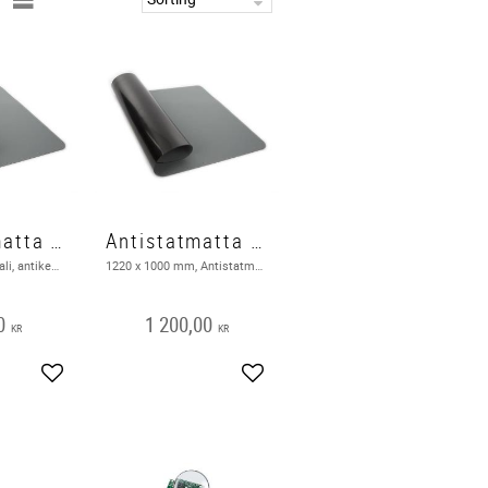
Antistatmatta av vinyl
Antistatmatta av vinyl 1220 x 1000 mm, grå
Anti-syra, anti-alkali, antikemiskt flöde Slitstark och reptålig, motstånd mot hög och låg temperatur
1220 x 1000 mm, Antistatmatta . Utgående produkt hos leverantör
0
1 200,00
KR
KR
Add to favorites
Add to favorites