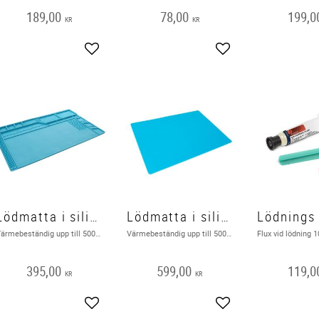
189,00
78,00
199,0
KR
KR
Add to favorites
Add to favorites
Lödmatta i silicon 550 x 350 mm
Lödmatta i silicon 700 x 450 mm
Värmebeständig upp till 500 ° C . 5 magnetiska områden. Smidig, återgår till sin ursprungliga form Back on stock on 21-06-26
Värmebeständig upp till 500 ° C . 5 Silikonlödmatta, 700 x 450 mm, blå ren och ESD-säker arbetsmiljö för lödning.
395,00
599,00
119,0
KR
KR
Add to favorites
Add to favorites