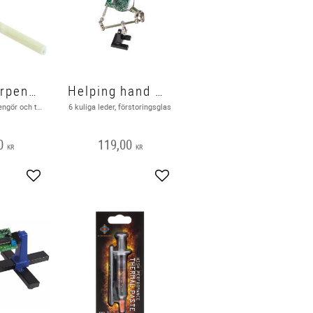
GLASFiberpennan - ECOBRA
Helping hand med förstorningsglas
​Glasfiberpenna, rengör och tar bort texter från kretskort. Leveransdatum okänd
6 kuliga leder, förstoringsglas
0
119,00
KR
KR
Add to favorites
Add to favorites