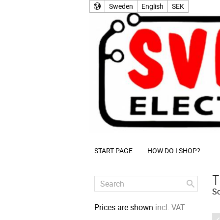
Sweden
English
SEK
START PAGE
HOW DO I SHOP?
T
So
Prices are shown
incl. VAT