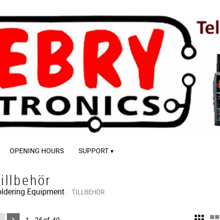
OPENING HOURS
SUPPORT
illbehör
ldering Equipment
TILLBEHÖR
1–
25
of
40