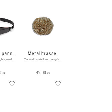
Lupp med pannband.
Metalltrassel
Huvudförstoringsglas, med LED-belysning, förstoring 1,8x/2,3x/3,3x, med justerbar ljusmodul.
Trassel i metall som rengör lödspetsen enkelt och effektivt för vår artnr: 20-3225
0
42,00
KR
KR
Add to favorites
Add to favorites