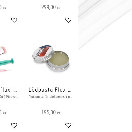
0
299,00
KR
KR
Add to favorites
Add to favorites
Lödnings flux - 10 g
Lödpasta Flux 30g
Flux vid lödning 10g ( På svenska fluss ) Back on stock on 06-07-26
Flux pasta för elektronik. ( på svenska fluss )
0
195,00
KR
KR
Add to favorites
Add to favorites