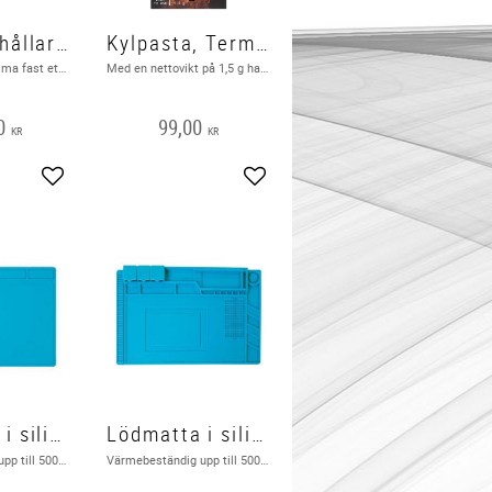
Kretskorthållare med 360 ' rotation
Kylpasta, Termisk
Hjälp för att klämma fast ett kretskort .
Med en nettovikt på 1,5 g har du upp till 10st appliceringar. Silikon: 50% Kol: 20% Metalloxid: 30%
0
99,00
KR
KR
Add to favorites
Add to favorites
Lödmatta i silicon 350 x 250 mm
Lödmatta i silicon 450 x 300 mm
Värmebeständig upp till 500 ° C . 5 350 x 250 mm Antistatisk silikon. ren och ESD-säker arbetsmiljö för lödning.
Värmebeständig upp till 500 ° C . 5 magnetiska områden. ren och ESD-säker arbetsmiljö för lödning. 450 x 300 mm