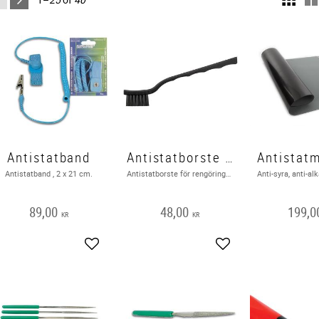
Antistatband
Antistatborste Rengöringsborste av finkänslig elektronik EDS
Antistatband , 2 x 21 cm.
Antistatborste för rengöring och tillverkning av elektronik och statiska laddningskänsliga produkter.
89,00
48,00
199,0
KR
KR
Add to favorites
Add to favorites