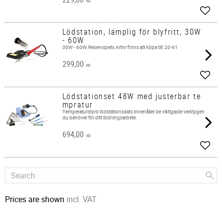
KR
Add t
Lödstation, lämplig för blyfritt, 30W
- 60W
30W - 60W, Reservspets Artnr finns att köpa till: 20-61
299,00
KR
Add t
Lödstationset 48W med justerbar te
mpratur
Temperaturstyrd lödstationssats innehåller de viktigaste verktygen
du behöver för ditt lödningsarbete.
694,00
KR
Add t
Prices are shown
incl. VAT