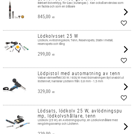
Bärbart lödverktyg, för Gas ( butangas ) . Kan också användas som
en fackla och som en blåsare
845,00
KR
Add t
Lödkolvsset 25 W
Lödkolv, Avlödningskolv, Tenn, Reservspets, Stativ i metall,
reservspets och tång
299,00
KR
Add t
Lödpistol med automatning av tenn
​Valbar värmeeffekt 30 W / 60& W med lödmatningen Byt snabbt ut
lödtennet, hanterar Lödtenn från: 0,8 mm - 1,5 mm
329,00
KR
Add t
Lödsats, lödkolv 25 W, avlödningspu
mp, lödkolvshållare, tenn
Lödkolv (25 W), en Avlödningspump, en Lödkolvshållare med
rengöringssvamp och Lödtenn.
229,00