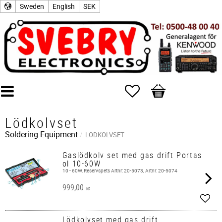
Sweden
English
SEK
Favorites
Basket
Lödkolvset
Soldering Equipment
LÖDKOLVSET
Gaslödkolv set med gas drift Portas
ol 10-60W
10 - 60W, Reservspets Artnr: 20-5073, Artnr: 20-5074
999,00
KR
Add t
Lödkolvset med gas drift