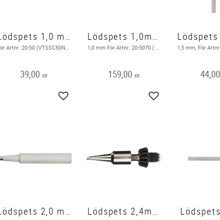
Lödspets 1,0 mm Fin spets
Lödspets 1,0mm för Gaslödkolv Portasol
För Artnr: 20-50 (VTSSC50N) ( Bild i texten )
1,0 mm För Artnr: 20-5070 ( Bild på station i texten )
39,00
159,00
44,0
KR
KR
Add to favorites
Add to favorites
Lödspets 2,0 mm fin spets
Lödspets 2,4mm för Gaslödkolv Portasol
Lödspet