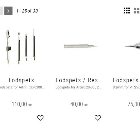
1–
25
of
33
Lödspets
Lödspets / Reservspets
Lödspets för Artnr : 3D-0300 ( Bild i texten )
Lödspets för Artnr: 20-30 , 20-0300 ( Bild i texten )
110,00
40,00
75,0
KR
KR
Add to favorites
Add to favorites