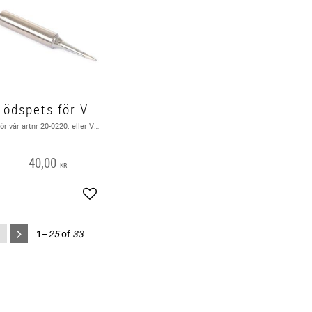
Lödspets för VTSS220
För vår artnr 20-0220. eller VTSS220 ( Bild i texten )
40,00
KR
Add to favorites
1–
25
of
33