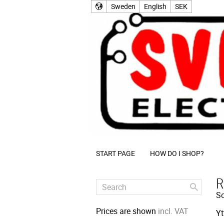
Sweden
English
SEK
START PAGE
HOW DO I SHOP?
R
So
Prices are shown
incl. VAT
Yt