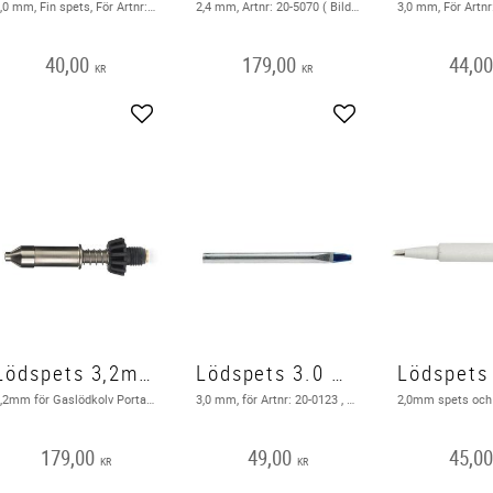
2,0 mm, Fin spets, För Artnr: 20-50, för VTSSC50N ( Bild i texten )
2,4 mm, Artnr: 20-5070 ( Bild på station i texten )
40,00
179,00
44,0
KR
KR
Add to favorites
Add to favorites
Lödspets 3,2mm för Gaslödkolv Portasol
Lödspets 3.0 mm VTS60
3,2mm för Gaslödkolv Portasol
3,0 mm, för Artnr: 20-0123 , VTS60 ( Bild i texten )
179,00
49,00
45,0
KR
KR