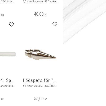
3,0 mm, För Artnr: 20-4 Artnr: 20-5019 Artnr: 20-5020, För VTSS4 / VTSS5 / VTSS7 ( Bild i texten )
3,0 mm Fin, under 45 ° vinkel​, För Artnr: 20-50, För VTSSC50N ( Bild i texten )
0
40,00
KR
KR
Add to favorites
Add to favorites
Lödspets 4. Spets 2,0 mm snedställd
Lödspets för "Gaslödkolv 10-60W"
2,0mm spets och snedställd, För Artnr: 20-0030, För: VTSSC10N - VTSSC20N - VTSSC30N - VTSSC40N ( Bild i texten )
till Artnr: 20-5069 , GASIRON2 ( Bild i texten )
0
55,00
KR
KR