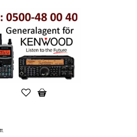
Favorites
Basket
t.