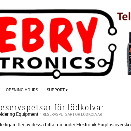
OPENING HOURS
SUPPORT
eservspetsar för lödkolvar
ldering Equipment
RESERVSPETSAR FÖR LÖDKOLVAR
terligare fler av dessa hittar du under Elektronik Surplus överskot