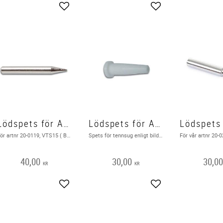
Add to favorites
Add to favorites
Lödspets för Art nr 20-0119
Lödspets för Artnr: 20-0379
För artnr 20-0119, VTS15 ( Bild i texten )
Spets för tennsug enligt bild härunder Röd ( Bild i texten ) Utgående produkt hos leverantör
40,00
30,00
30,0
KR
KR
Add to favorites
Add to favorites