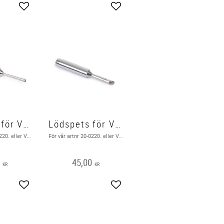
Add to favorites
Add to favorites
Lödspets för VTSS220
Lödspets för VTSS220
För vår artnr 20-0220. eller VTSS220 och VTSS230 ( Bild i texten )
För vår artnr 20-0220. eller VTSS220 ( Bild i texten )
0
45,00
KR
KR
Add to favorites
Add to favorites