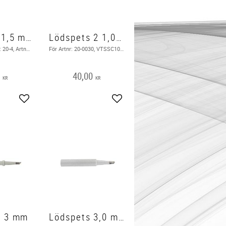
Lödspets 1,5 mm
Lödspets 2 1,0 mm
1,5 mm, För Artnr: 20-4, Artnr: 20-5019, Artnr: 20-5020, För VTSS4 / VTSS5 / VTSS7 ( Bild i texten )
För Artnr: 20-0030, VTSSC10N - VTSSC20N - VTSSC30N - VTSSC40N ( Bild i texten )
0
40,00
KR
KR
Add to favorites
Add to favorites
s 3 mm
Lödspets 3,0 mm