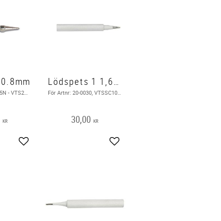
 0.8mm
Lödspets 1 1,6 mm
0,8 mm, för VTS25N - VTS25LF ( Bild i texten )
För Artnr: 20-0030, VTSSC10N - VTSSC20N - VTSSC30N - VTSSC40N ( Bild i texten )
0
30,00
KR
KR
Add to favorites
Add to favorites