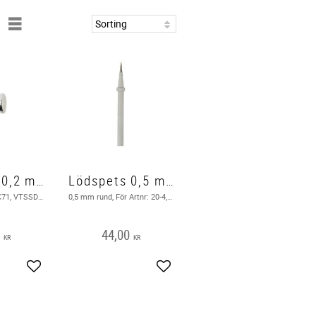
Lödspets 0,2 mm
Lödspets 0,5 mm
0,2mm för VTSSC71, VTSSD3 ( Bild i texten )
0,5 mm rund, För Artnr: 20-4, Artnr: 20-5019, Artnr: 20-5020, För VTSS4 / VTSS5 / VTSS7 ( Bild i texten )
0
44,00
KR
KR
Add to favorites
Add to favorites