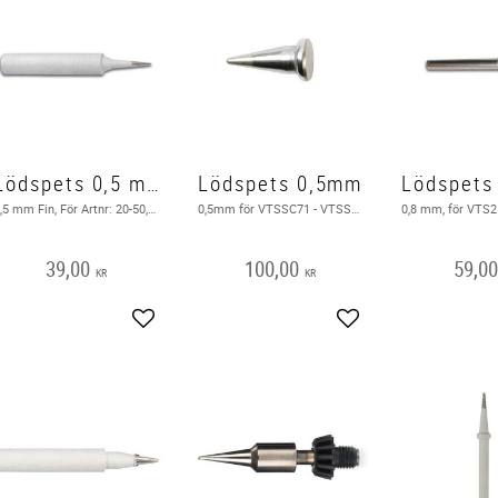
Lödspets 0,5 mm Fin spets
Lödspets 0,5mm
Lödspets
0,5 mm Fin, För Artnr: 20-50, VTSSC50N ( Bild i texten )
0,5mm för VTSSC71 - VTSSD3 ( Bild i texten )
39,00
100,00
59,0
KR
KR
Add to favorites
Add to favorites