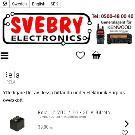
Sweden
English
SEK
Favorites
Basket
Relä
RELÄ
Ytterligare fler av dessa hittar du under Elektronik Surplus
överskott.
Relä 12 VDC / 20 - 30 A Bilrelä
12 VDC / 20 - 30 A, PCB för kretskort
39,00
KR