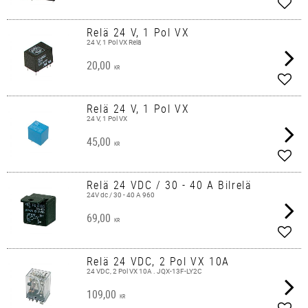
Add t
Relä 24 V, 1 Pol VX
24 V, 1 Pol VX Relä
20,00
KR
Add t
Relä 24 V, 1 Pol VX
24 V, 1 Pol VX
45,00
KR
Add t
Relä 24 VDC / 30 - 40 A Bilrelä
24V dc / 30 - 40 A 960
69,00
KR
Add t
Relä 24 VDC, 2 Pol VX 10A
24 VDC, 2 Pol VX 10A . JQX-13F-LY2C
109,00
KR