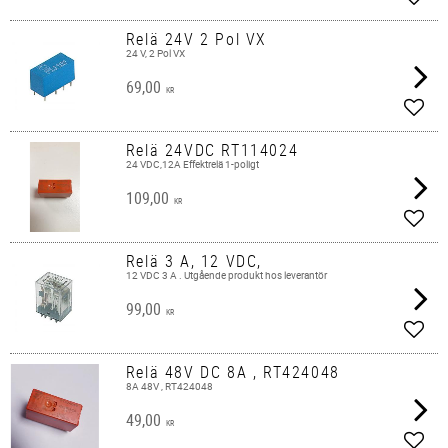
Add t
Relä 24V 2 Pol VX
24 V, 2 Pol VX
69,00
KR
Add t
Relä 24VDC RT114024
24 VDC,12A Effektrelä 1-poligt
109,00
KR
Add t
Relä 3 A, 12 VDC,
12 VDC 3 A . Utgående produkt hos leverantör
99,00
KR
Add t
Relä 48V DC 8A , RT424048
8A 48V , RT424048
49,00
KR