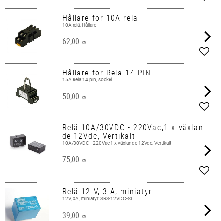
Add t
Hållare för 10A relä
10A relä, Hållare
62,00
KR
Add t
Hållare för Relä 14 PIN
15A Relä 14 pin, sockel
50,00
KR
Add t
Relä 10A/30VDC - 220Vac,1 x växlan
de 12Vdc, Vertikalt
10A/30VDC - 220Vac,1 x växlande 12Vdc, Vertikalt
75,00
KR
Add t
Relä 12 V, 3 A, miniatyr
12V, 3A, miniatyr. SRS-12VDC-SL
39,00
KR