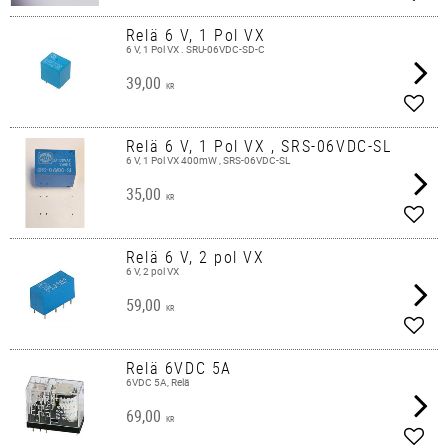
Add t
Relä 6 V, 1 Pol VX
6 V, 1 Pol VX . SRU-06VDC-SD-C
39,00
KR
Add t
Relä 6 V, 1 Pol VX , SRS-06VDC-SL
6 V, 1 Pol VX 400mW , SRS-06VDC-SL
35,00
KR
Add t
Relä 6 V, 2 pol VX
6 V, 2 pol VX
59,00
KR
Add t
Relä 6VDC 5A
6VDC 5A, Relä
69,00
KR
Add t