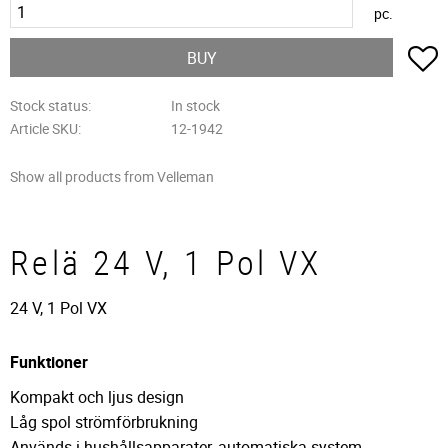
pc.
A
BUY
Stock status
In stock
Article SKU
12-1942
Show all products from Velleman
Relä 24 V, 1 Pol VX
24 V, 1 Pol VX
Funktioner
Kompakt och ljus design
Låg spol strömförbrukning
Används i hushållsapparater, automatiska system,