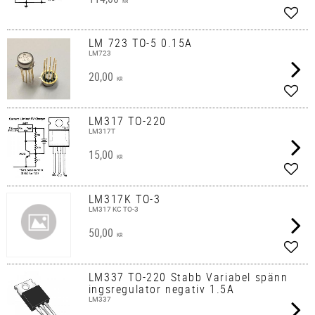
KR
Add t
LM 723 TO-5 0.15A
LM723
20,00
KR
Add t
LM317 TO-220
LM317T
15,00
KR
Add t
LM317K TO-3
LM317 KC TO-3
50,00
KR
Add t
LM337 TO-220 Stabb Variabel spänn
ingsregulator negativ 1.5A
LM337