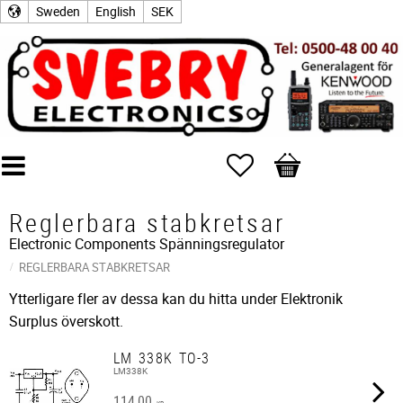
Sweden
English
SEK
Favorites
Basket
Reglerbara stabkretsar
Electronic Components
Spänningsregulator
REGLERBARA STABKRETSAR
Ytterligare fler av dessa kan du hitta under Elektronik
Surplus överskott.
LM 338K TO-3
LM338K
114,00