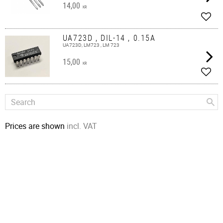
14,00
KR
Add t
UA723D , DIL-14 , 0.15A
UA723D, LM723 , LM 723
15,00
KR
Add t
Prices are shown
incl. VAT