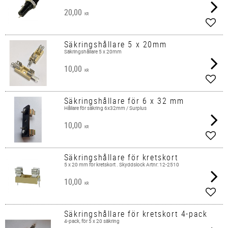
20,00
KR
Add t
Säkringshållare 5 x 20mm
Säkringshållare 5 x 20mm
10,00
KR
Add t
Säkringshållare för 6 x 32 mm
Hållare för säkring 6x32mm / Surplus
10,00
KR
Add t
Säkringshållare för kretskort
5 x 20 mm för kretskort . Skyddslock Artnr: 12-2510
10,00
KR
Add t
Säkringshållare för kretskort 4-pack
4-pack, för 5 x 20 säkring