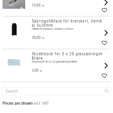
10,00
KR
Add t
Säkringshållare för kretskort, Vertik
al 5x20mm
Hållare för kretskort, Vertikal 5 x 20mm
30,00
KR
Add t
Skyddslock för 5 x 20 glassäkringsh
ållare
Skyddslock för 5 x 20 glassäkringshållare
3,00
KR
Add t
Prices are shown
incl. VAT