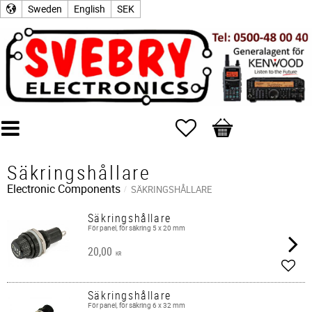
Sweden
English
SEK
Favorites
Basket
Säkringshållare
Electronic Components
SÄKRINGSHÅLLARE
Säkringshållare
För panel, för säkring 5 x 20 mm
20,00
KR
Add t
Säkringshållare
För panel, för säkring 6 x 32 mm