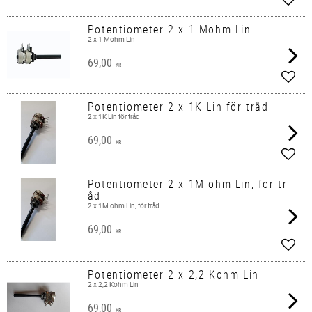
Add t
Potentiometer 2 x 1 Mohm Lin
2 x 1 Mohm Lin
69,00
KR
Add t
Potentiometer 2 x 1K Lin för tråd
2 x 1K Lin för tråd
69,00
KR
Add t
Potentiometer 2 x 1M ohm Lin, för tr
åd
2 x 1M ohm Lin, för tråd
69,00
KR
Add t
Potentiometer 2 x 2,2 Kohm Lin
2 x 2,2 Kohm Lin
69,00
KR