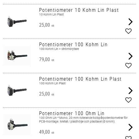
Potentiometer 10 Kohm Lin Plast
10 Kohm Lin Plast
25,00
KR
Add t
Potentiometer 100 Kohm Lin
100 Kohm Lin + strömbrytare
79,00
KR
Add t
Potentiometer 100 Kohm Lin Plast
100 Kohm Lin Plast
25,00
KR
Add t
Potentiometer 100 Ohm Lin
100 Ohm Lin * Mono, 20 mm roterande kolspårpotentiometrar för
PCB-montage. Metall / plasthölje och plastaxel (Ø 6mm).
49,00
KR