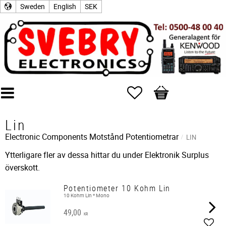
Sweden
English
SEK
Favorites
Basket
Lin
Electronic Components
Motstånd
Potentiometrar
LIN
Ytterligare fler av dessa hittar du under Elektronik Surplus
överskott.
Potentiometer 10 Kohm Lin
10 Kohm Lin * Mono
49,00
KR