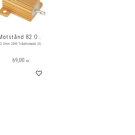
Motstånd 82 Ohm 25 W
82 Ohm 25W Trådlindade 25W motstånd kan hantera kontinuerlig hög effektförlust i en kompakt storlek.
69,00
KR
Add to favorites