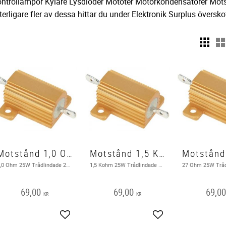
ntrollampor Kylare Lysdioder Mototer Motorkondensatorer Mot
terligare fler av dessa hittar du under Elektronik Surplus överskot
Motstånd 1,0 Ohm 25 W
Motstånd 1,5 Kohm 25 W
1,0 Ohm 25W Trådlindade 25W motstånd kan hantera kontinuerlig hög effektförlust i en kompakt storlek.
1,5 Kohm 25W Trådlindade 25W motstånd kan hantera kontinuerlig hög effektförlust i en kompakt storlek.
69,00
69,00
69,0
KR
KR
Add to favorites
Add to favorites