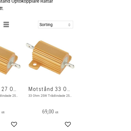
stånd Optokopplare Rattar
t.
Motstånd 27 Ohm 25 W
Motstånd 33 Ohm 25 W
27 Ohm 25W Trådlindade 25W motstånd kan hantera kontinuerlig hög effektförlust i en kompakt storlek.
33 Ohm 25W Trådlindade 25W motstånd kan hantera kontinuerlig hög effektförlust i en kompakt storlek.
0
69,00
KR
KR
Add to favorites
Add to favorites