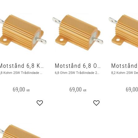
Motstånd 6,8 Kohm 25 W
Motstånd 6,8 Ohm 25 W
6,8 Kohm 25W Trådlindade 25W motstånd kan hantera kontinuerlig hög effektförlust i en kompakt storlek.
6,8 Ohm 25W Trådlindade 25W motstånd kan hantera kontinuerlig hög effektförlust i en kompakt storlek.
69,00
69,00
69,0
KR
KR
Add to favorites
Add to favorites