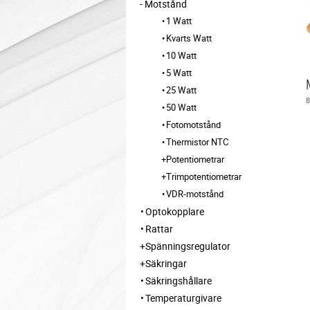
Motstånd
1 Watt
Kvarts Watt
10 Watt
5 Watt
25 Watt
50 Watt
Fotomotstånd
Thermistor NTC
Potentiometrar
Trimpotentiometrar
VDR-motstånd
Optokopplare
Rattar
Spänningsregulator
Säkringar
Säkringshållare
Temperaturgivare