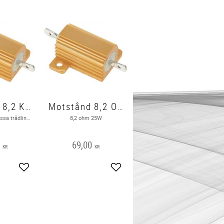
Motstånd 8,2 Kohm 25 w
Motstånd 8,2 Ohm 25 W
8,2 Kohm 25W Dessa trådlindade 25W motstånd kan hantera kontinuerlig hög effektförlust i en kompakt storlek.
8,2 ohm 25W
0
69,00
KR
KR
Add to favorites
Add to favorites