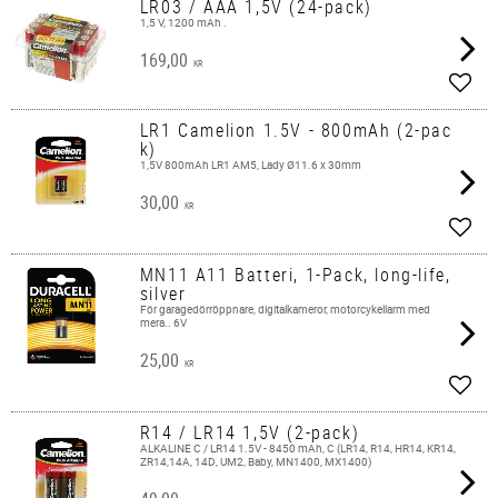
LR03 / AAA 1,5V (24-pack)
1,5 V, 1200 mAh .
169,00
KR
Add t
LR1 Camelion 1.5V - 800mAh (2-pac
k)
1,5V 800mAh LR1 AM5, Lady Ø11.6 x 30mm
30,00
KR
Add t
MN11 A11 Batteri, 1-Pack, long-life,
silver
För garagedörröppnare, digitalkameror, motorcykellarm med
mera.. 6V
25,00
KR
Add t
R14 / LR14 1,5V (2-pack)
ALKALINE C / LR14 1.5V - 8450 mAh, C (LR14, R14, HR14, KR14,
ZR14,14A, 14D, UM2, Baby, MN1400, MX1400)