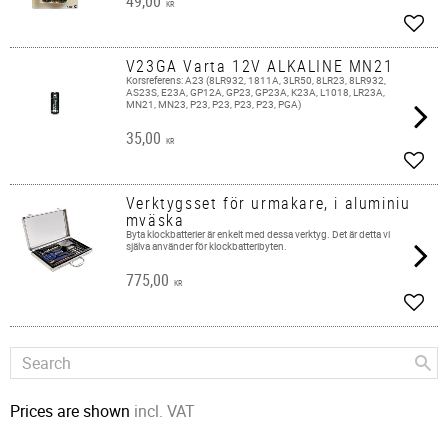
49,00
KR
Add t
V23GA Varta 12V ALKALINE MN21
Korsreferens: A23 (8LR932, 1811A, 3LR50, 8LR23, 8LR932,
AS23S, E23A, GP12A, GP23, GP23A, K23A, L1018, LR23A,
MN21, MN23, P23, P23, P23, P23, PGA)
35,00
KR
Add t
Verktygsset för urmakare, i aluminiu
mväska
Byta klockbatterier är enkelt med dessa verktyg. Det är detta vi
själva använder för klockbatteribyten.
775,00
KR
Add t
Prices are shown
incl. VAT