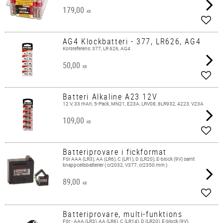
179,00
KR
Add t
AG4 Klockbatteri - 377, LR626, AG4
Korsreferens: 377, LR 626, AG4
50,00
KR
Add t
Batteri Alkaline A23 12V
12 V, 33 mAh, 5-Pack, MN21, E23A, LRV08, 8LR932, 4223, V23A
109,00
KR
Add t
Batteriprovare i fickformat
För AAA (LR3), AA (LR6), C (LR1), D (LR20), E-block (9V) samt
knappcellsbatterier ( cr2032, V377, cr2350 mm )
89,00
KR
Add t
Batteriprovare, multi-funktions
För - AAA (LR3), AA (LR6), C (LR14), D (LR20), E-block (9V),