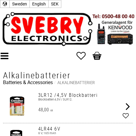
Sweden
English
SEK
Favorites
Basket
Alkalinebatterier
Batteries & Accessories
ALKALINEBATTERIER
3LR12 /4,5V Blockbatteri
Blockbatteri 4,5V / 3LR12.
48,00
KR
Add t
4LR44 6V
6 V, 165 mAh