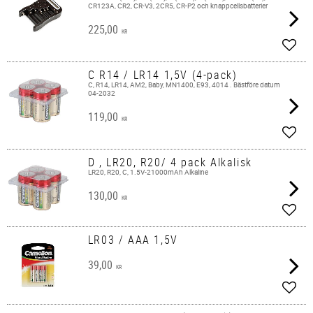
CR123A, CR2, CR-V3, 2CR5, CR-P2 och knappcellsbatterier
225,00
KR
Add t
C R14 / LR14 1,5V (4-pack)
C, R14, LR14, AM2, Baby, MN1400, E93, 4014 . Bästföre datum
04-2032
119,00
KR
Add t
D , LR20, R20/ 4 pack Alkalisk
LR20, R20, C, 1.5V-21000mAh Alkaline
130,00
KR
Add t
LR03 / AAA 1,5V
39,00
KR
Add t