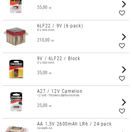
55,00
KR
Add t
6LF22 / 9V (6-pack)
9 V, 500 mAh
210,00
KR
Add t
9V / 6LF22 / Block
9 V, 500 mAh
35,00
KR
Add t
A27 / 12V Camelion
12 Volt - Till bilens fjärrkontroll tex
25,00
KR
Add t
AA 1,5V 2600mAh LR6 / 24-pack
24-pack AA