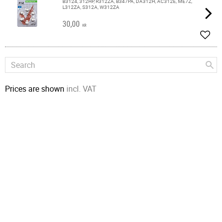
B3124, 312HP, R312ZA, B347PA, DA312H, AC312E, ME7Z,
L312ZA, S312A, W312ZA
30,00
KR
Add t
Prices are shown
incl. VAT