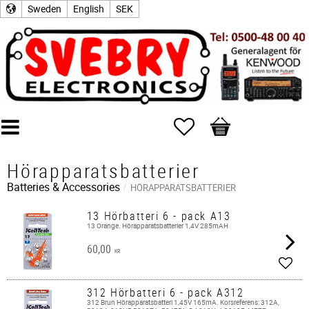
Sweden
English
SEK
Favorites
Basket
Hörapparatsbatterier
Batteries & Accessories
HÖRAPPARATSBATTERIER
13 Hörbatteri 6 - pack A13
13 Orange. Hörapparatsbatterier 1,4V 285mAH
60,00
KR
Add t
312 Hörbatteri 6 - pack A312
312 Brun Hörapparatsbatteri 1,45V 165mA. Korsreferens: 312A,