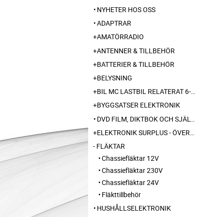
NYHETER HOS OSS
ADAPTRAR
AMATÖRRADIO
ANTENNER & TILLBEHÖR
BATTERIER & TILLBEHÖR
BELYSNING
BIL MC LASTBIL RELATERAT 6-12-24 240V
BYGGSATSER ELEKTRONIK
DVD FILM, DIKTBOK OCH SJÄLVBIOGRAFI FRÅN SKARABORG
ELEKTRONIK SURPLUS - ÖVERSKOTT
FLÄKTAR
Chassiefläktar 12V
Chassiefläktar 230V
Chassiefläktar 24V
Fläkttillbehör
HUSHÅLLSELEKTRONIK