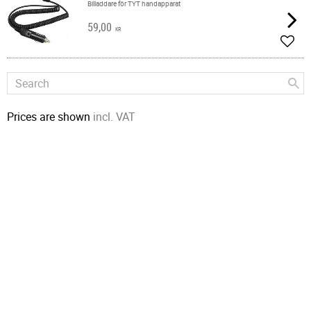
Billaddare för TYT handapparat
59,00
KR
Add t
Prices are shown
incl. VAT