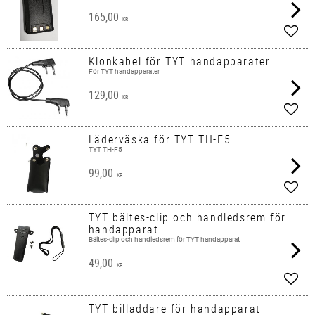
165,00
KR
Add t
Klonkabel för TYT handapparater
För TYT handapparater
129,00
KR
Add t
Läderväska för TYT TH-F5
TYT TH-F5
99,00
KR
Add t
TYT bältes-clip och handledsrem för
handapparat
Bältes-clip och handledsrem för TYT handapparat
49,00
KR
Add t
TYT billaddare för handapparat