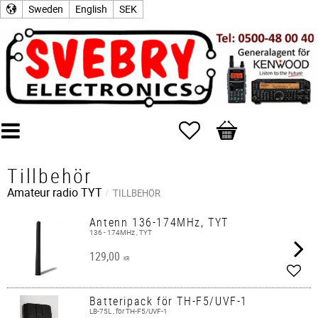
Sweden
English
SEK
Favorites
Basket
Tillbehör
Amateur radio
TYT
TILLBEHÖR
Antenn 136-174MHz, TYT
136 - 174MHz , TYT
129,00
KR
Add t
Batteripack för TH-F5/UVF-1
LB-75L , för TH-F5/UVF-1