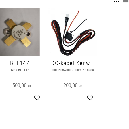
BLF147
DC-kabel Kenwood / Icom / Yaesu
NPX BLF147
4pol Kenwood / Icom / Yaesu
1 500,00
200,00
KR
KR
Add to favorites
Add to favorites