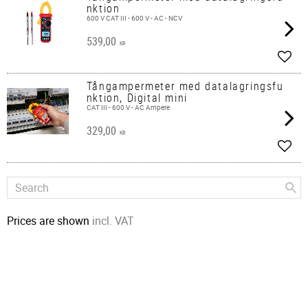
nktion
600 V CAT III - 600 V - AC - NCV
539,00
KR
Add t
Tångampermeter med datalagringsfu
nktion, Digital mini
CAT III - 600 V - AC Ampere
329,00
KR
Add t
Prices are shown
incl. VAT