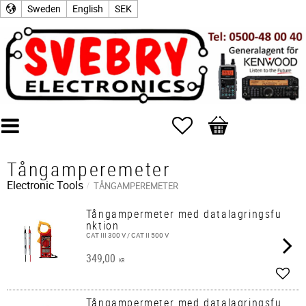
Sweden
English
SEK
Favorites
Basket
Tångamperemeter
Electronic Tools
TÅNGAMPEREMETER
Tångampermeter med datalagringsfu
nktion
CAT III 300 V / CAT II 500 V
349,00
KR
Add t
Tångampermeter med datalagringsfu