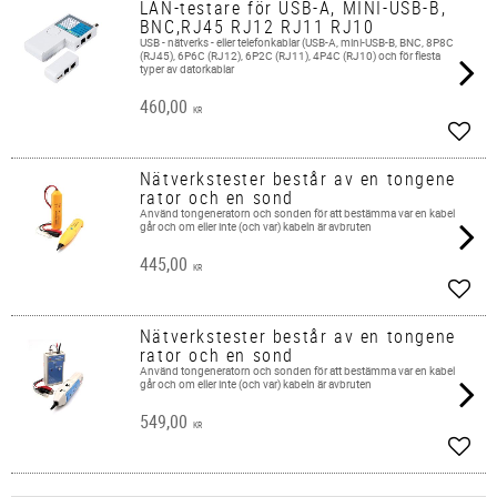
LAN-testare för USB-A, MINI-USB-B,
BNC,RJ45 RJ12 RJ11 RJ10
USB - nätverks - eller telefonkablar (USB-A, mini-USB-B, BNC, 8P8C
(RJ45), 6P6C (RJ12), 6P2C (RJ11), 4P4C (RJ10) och för flesta
typer av datorkablar
460,00
KR
Add t
Nätverkstester består av en tongene
rator och en sond
Använd tongeneratorn och sonden för att bestämma var en kabel
går och om eller inte (och var) kabeln är avbruten
445,00
KR
Add t
Nätverkstester består av en tongene
rator och en sond
Använd tongeneratorn och sonden för att bestämma var en kabel
går och om eller inte (och var) kabeln är avbruten
549,00
KR
Add t