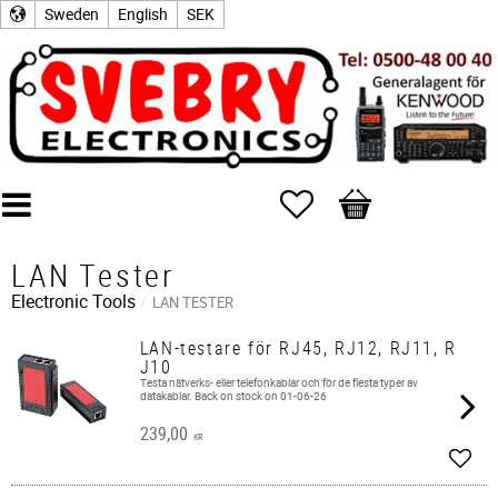
Sweden
English
SEK
Favorites
Basket
LAN Tester
Electronic Tools
LAN TESTER
LAN-testare för RJ45, RJ12, RJ11, R
J10
Testa nätverks- eller telefonkablar och för de flesta typer av
datakablar. Back on stock on 01-06-26
239,00
KR
Add t