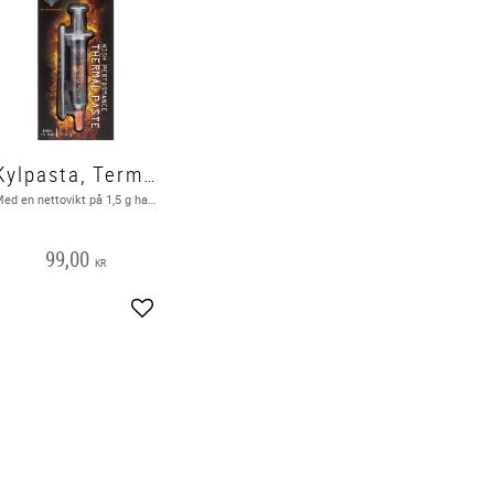
Kylpasta, Termisk
Med en nettovikt på 1,5 g har du upp till 10st appliceringar. Silikon: 50% Kol: 20% Metalloxid: 30%
99,00
KR
Add to favorites