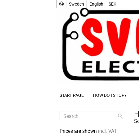
Sweden
English
SEK
START PAGE
HOW DO I SHOP?
H
So
Prices are shown
incl. VAT