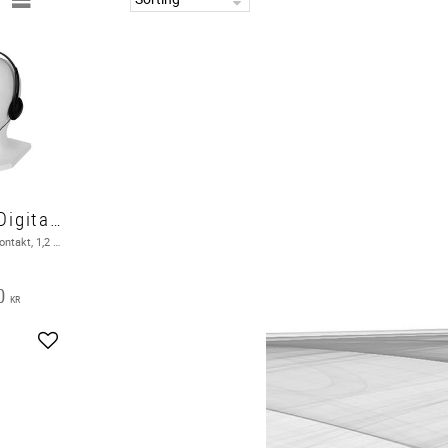
Hörlurar Digitala Stereo
3,5 mm Vinklad kontakt, 1,2 Meter
0
KR
Add to favorites