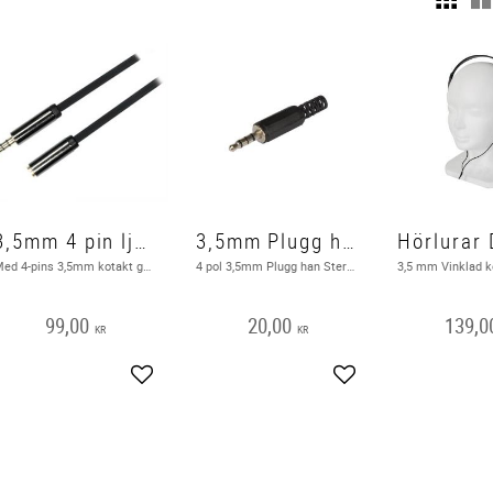
3,5mm 4 pin ljud, förlängningskabel, 1 Meter
3,5mm Plugg han 4pol Stereo Plast
Med 4-pins 3,5mm kotakt går både stereoljud och mikrofon genom samma kabel.​
4 pol 3,5mm Plugg han Stereo Plast
99,00
20,00
139,0
KR
KR
Add to favorites
Add to favorites