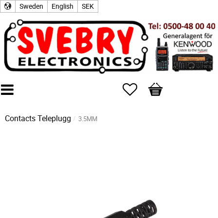
Sweden
English
SEK
Favorites
Basket
Contacts
Teleplugg
3.5MM