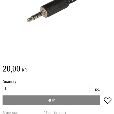
20,00
KR
Quantity
pc.
A
BUY
Stock status
25 pc. in stock