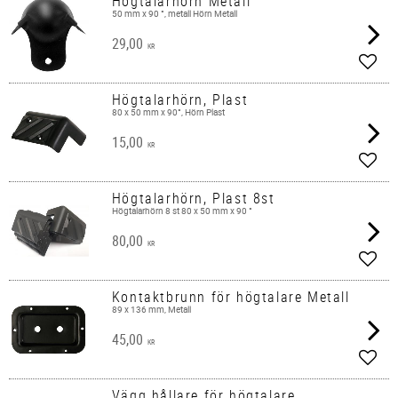
Högtalarhörn Metall
50 mm x 90 °, metall Hörn Metall
29,00
KR
Add t
Högtalarhörn, Plast
80 x 50 mm x 90°, Hörn Plast
15,00
KR
Add t
Högtalarhörn, Plast 8st
Högtalarhörn 8 st 80 x 50 mm x 90 °
80,00
KR
Add t
Kontaktbrunn för högtalare Metall
89 x 136 mm, Metall
45,00
KR
Add t
Vägg hållare för högtalare