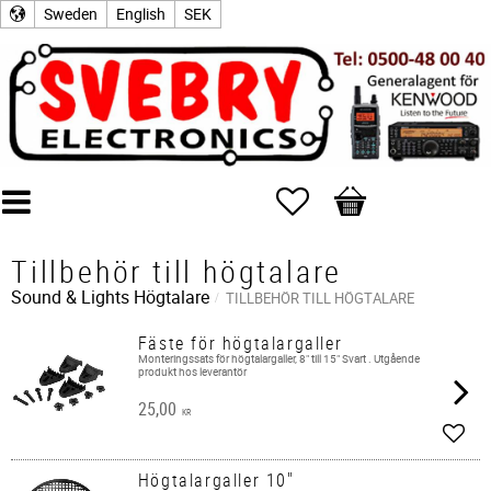
Sweden
English
SEK
Favorites
Basket
Tillbehör till högtalare
Sound & Lights
Högtalare
TILLBEHÖR TILL HÖGTALARE
Fäste för högtalargaller
Monteringssats för högtalargaller, 8" till 15" Svart . Utgående
produkt hos leverantör
25,00
KR
Add t
Högtalargaller 10"