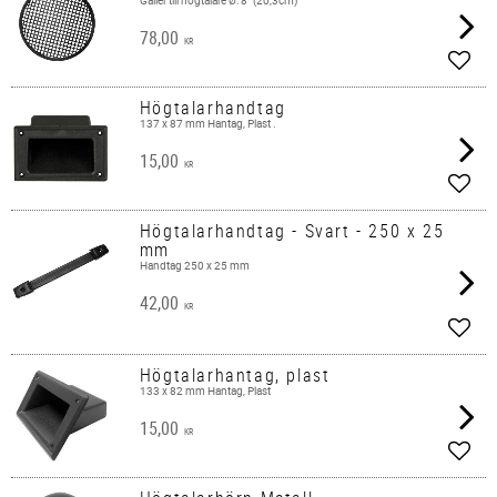
Galler till högtalare ​Ø: 8" (20,3cm)
78,00
KR
Add t
Högtalarhandtag
137 x 87 mm Hantag, Plast .
15,00
KR
Add t
Högtalarhandtag - Svart - 250 x 25
mm
Handtag 250 x 25 mm
42,00
KR
Add t
Högtalarhantag, plast
133 x 82 mm Hantag, Plast
15,00
KR
Add t