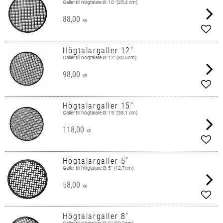
Galler till högtalare Ø: 10 "(25,4 cm)
88,00
KR
Add t
Högtalargaller 12"
Galler till högtalare ​Ø: 12" (30,5cm)
98,00
KR
Add t
Högtalargaller 15"
Galler till högtalare ​Ø: 15 "(38,1 cm)
118,00
KR
Add t
Högtalargaller 5"
Galler till högtalare ​Ø: 5" (12,7cm)
58,00
KR
Add t
Högtalargaller 8"