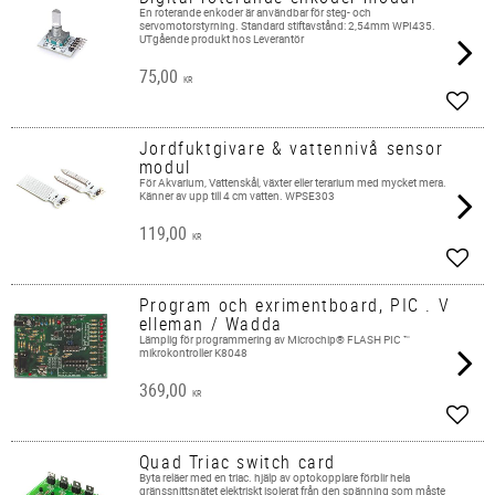
En roterande enkoder är användbar för steg- och
servomotorstyrning. Standard stiftavstånd: 2,54mm WPI435.
UTgående produkt hos Leverantör
75,00
KR
Add t
Jordfuktgivare & vattennivå sensor
modul
För Akvarium, Vattenskål, växter eller terarium med mycket mera.
Känner av upp till 4 cm vatten. WPSE303
119,00
KR
Add t
Program och exrimentboard, PIC . V
elleman / Wadda
Lämplig för programmering av Microchip® FLASH PIC ™
mikrokontroller K8048
369,00
KR
Add t
Quad Triac switch card
Byta reläer med en triac. hjälp av optokopplare förblir hela
gränssnittsnätet elektriskt isolerat från den spänning som måste