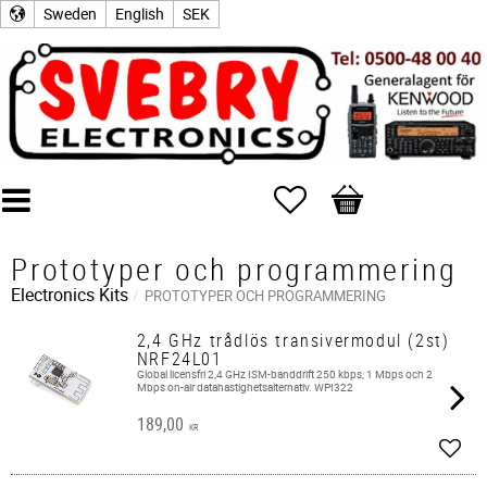
Sweden
English
SEK
Favorites
Basket
Prototyper och programmering
Electronics Kits
PROTOTYPER OCH PROGRAMMERING
2,4 GHz trådlös transivermodul (2st)
NRF24L01
Global licensfri 2,4 GHz ISM-banddrift 250 kbps, 1 Mbps och 2
Mbps on-air datahastighetsalternativ. WPI322
189,00
KR
Add t