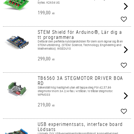
bytas. K2634 UG
199,00
KR
Add t
STEM Shield för Arduino®, Lär dig a
tt programmera
Detta är den perfekta nybörjarskölden för dem som ägnar sig åt en
STEM-utbildning. (STEM: Science, Technology, Engineering and
Mathematics). WSEDU10
299,00
KR
Add t
TB6560 3A STEGMOTOR DRIVER BOA
RD
Säkerställ hög hastighet utan att tappa steg För 42,57,86
stegmotor inom 3A 2/4-fas / 4 trådar / 6 trådar stegmotor.
WPM333
219,00
KR
Add t
USB experimentsats, interface board
Lödsats
Lödsats, DIY, USB-experimentgränssnittskort, kompatibel med