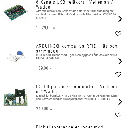
8-Kanals USB reläkort . Velleman /
Wadda
Åtta relä kanaler som styrs av din dator med VDR-brusdämpare!
Använd datorns USB-port för att ansluta till omvärlden WMI8090 (
K8090 )
1 029,00
KR
Add t
ARDUINO® kompativa RFID - läs och
skrivmodul
RFID-modul ​Denna modul gör det möjligt att både läsa och skriva
RFID-kort. WPI405
189,00
KR
Add t
DC till puls med modulator . Vellema
n / Wadda
Idealisk för korrekt styrning av likströmsmotorer, belysningsnivåer,
små värmare samt andra applikationer. WSI8004 . ( K8004 )
249,00
KR
Add t
Digital roterande enkoder modul