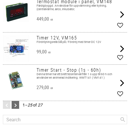
Termostat module i panel, VM148
Färdigbyggd. Användbar för uppvärmning eller kylning,
(centralvärme, airco, inkubator,
449,00
KR
Add t
Timer 12V, VM165
Fördröjningsrelä Slå på / Fördröj med timer DC 12V
99,00
KR
Add t
Timer Start - Stop (1s - 60h)
Denna timer har ett brett tidsintervall från 1 s upp till 60 h och
använder en animerad indikering. WMT141 ( VM141 )
279,00
KR
Add t
1–
25
of
27