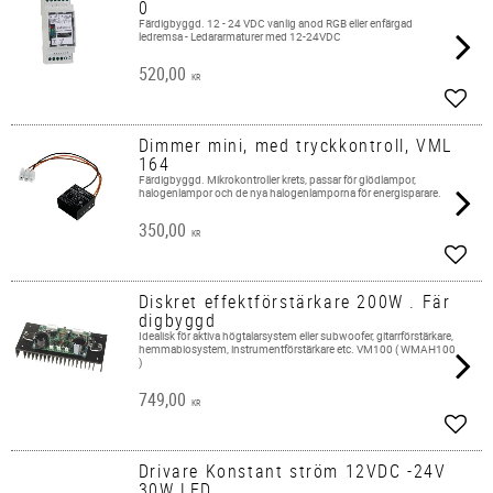
0
Färdigbyggd. 12 - 24 VDC vanlig anod RGB eller enfärgad
ledremsa - Ledararmaturer med 12-24VDC
520,00
KR
Add t
Dimmer mini, med tryckkontroll, VML
164
Färdigbyggd. Mikrokontroller krets, passar för glödlampor,
halogenlampor och de nya halogenlamporna för energisparare.
350,00
KR
Add t
Diskret effektförstärkare 200W . Fär
digbyggd
Idealisk för aktiva högtalarsystem eller subwoofer, gitarrförstärkare,
hemmabiosystem, instrumentförstärkare etc. VM100 ( WMAH100
)
749,00
KR
Add t
Drivare Konstant ström 12VDC -24V
30W LED