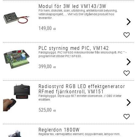
Modul för 3W led VM143/3W
För hem, diskotek, scen, utbildning, arkitektonisk belysning,
vetenskapsprojekt, ... VM143/3W Utgående produkt hos
leverantör .
149,00
KR
Add t
PLC styrning med PIC, VM142
Färdigbyggd. PIC16F630 mikrokontroller från Microchip®, PIC ™ -
programmet stöder PIC16F630.
399,00
KR
Add t
Radiostyrd RGB LED effektgenerator
RFmed fjärrkontroll, VM151
Färdigbyggd. Styra upp till 7 enheter oberoende. // OBS Vi letar
ersättare.
525,00
KR
Add t
Reglerdon 1800W
​Reglerar tex, värmeplattor, element, doppvärmare, lampor mm.