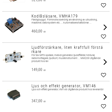
KR
Add t
Kodlåsläsare, VMHA179
Färdigbyggd. Förhindra obehörig användning av utrustning,
maskiner, datorsystem etc ... Automatisera kattdörrar ...
460,00
KR
Add t
Ljudförstärkare, liten kraftfull förstä
rkare
För tex MP3-spelare, melodi generator, ljudeffekter, hörlurar,
radiomottagare, ljudkort, musikinstrument ... MM209 Utgående
produkt hos lev
149,00
KR
Add t
Ljus och effekt generator, VM146
Ljus och effekt generator, VM146 Utgående produkt hos leverantör
.
347,00
KR
Add t