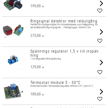
199,00
KR
Add t
Ringsignal detektor med reläutgång
Perfekt för bullriga miljöer, för hörselskadade, som tilläggsring, för
att ersätta befintlig ringsignal, ...Färdigbyggd. WMHA144
275,00
KR
Add t
Spännings regulator 1,5 v till inspän
ning
1,5V Regulator till inspänning
129,00
KR
Add t
Termostat module 5 - 30°C
Enkel termostat / temperaturregulator WMHA137 ( VM137 )
189,00
KR
Add t