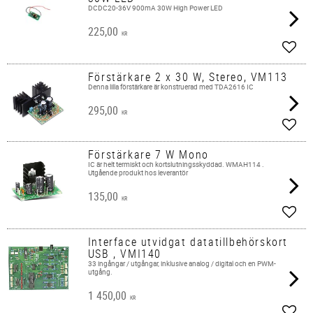
DCDC20-36V 900mA 30W High Power LED
225,00
KR
Add t
Förstärkare 2 x 30 W, Stereo, VM113
Denna lilla förstärkare är konstruerad med TDA2616 IC
295,00
KR
Add t
Förstärkare 7 W Mono
IC är helt termiskt och kortslutningsskyddad. WMAH114 .
Utgående produkt hos leverantör
135,00
KR
Add t
Interface utvidgat datatillbehörskort
USB , VMI140
33 ingångar / utgångar, inklusive analog / digital och en PWM-
utgång.
1 450,00
KR