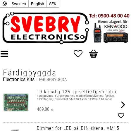
Sweden
English
SEK
Favorites
Basket
Färdigbyggda
Electronics Kits
FÄRDIGBYGGDA
10 kanalig 12V Ljuseffektgenerator
Färdigbyggd. För användning med reklambelysning, festljus,
blickfångare, i diskoteket. VM120 2 kvar blir WML120 sedan
489,00
KR
Add t
Dimmer för LED på DIN-skena, VM15