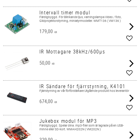
Add t
Intervall timer modul
Färdigbyggd. För Blinkande ljus, varningslampa Video / foto,
Glidprojektorstyrning, miniatyrmodeller. WMT136 ( VM136 )
179,00
KR
Add t
IR Mottagare 38kHz/600µs
50,00
KR
Add t
IR Sändare för fjärrstyrning, K4101
Fjärrstyrning av vår förförstärkare Utgående produkt hos leverantör
674,00
KR
Add t
Jukebox modul för MP3
Färdigbyggd. ​Spelar dina .mp3-filer som är lagrade på en USB-
minne eller SD-kort. WMAH202N ( VM202N )
329,00