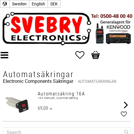
Sweden
English
SEK
Favorites
Basket
Automatsäkringar
Electronic Components
Säkringar
AUTOMATSÄKRINGAR
Automatsäkring 16A
16A Manuell , Automat säkring
69,00
KR
Add t