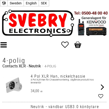
Sweden
English
SEK
Favorites
Basket
4-polig
Contacts
XLR - Neutrik
4-POLIG
4 Pol XLR Han, nickelchassie
4 Pol XLR Han för Chassiemontering. Utgårnde produkt hos
leverantör
34,00
KR
Add t
Neutrik - vändbar USB3.0 könbytare