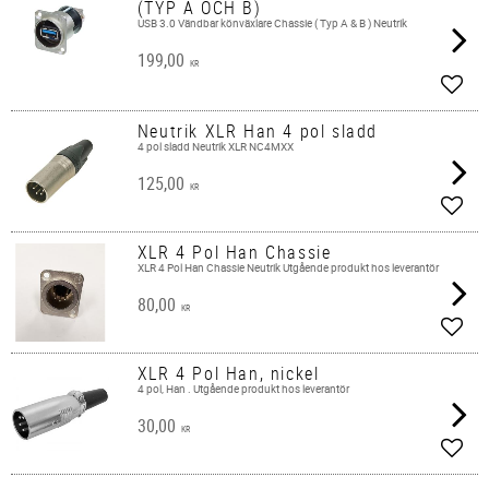
(TYP A OCH B)
USB 3.0 Vändbar könväxlare Chassie ( Typ A & B ) Neutrik
199,00
KR
Add t
Neutrik XLR Han 4 pol sladd
4 pol sladd Neutrik XLR NC4MXX
125,00
KR
Add t
XLR 4 Pol Han Chassie
XLR 4 Pol Han Chassie Neutrik Utgående produkt hos leverantör
80,00
KR
Add t
XLR 4 Pol Han, nickel
4 pol, Han . Utgående produkt hos leverantör
30,00
KR
Add t