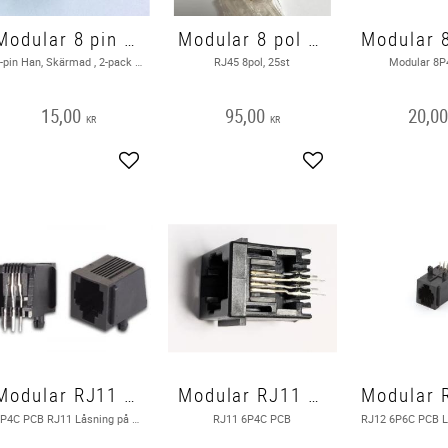
Modular 8 pin Skärmad RJ45
Modular 8 pol 25st RJ45
8-pin Han, Skärmad , 2-pack RJ45
RJ45 8pol, 25st
Modular 8P
15,00
95,00
20,0
KR
KR
Add to favorites
Add to favorites
Modular RJ11 6P4C PCB
Modular RJ11 6P4C PCB
6P4C PCB RJ11 Låsning på sidan Utgått hos leverantören
RJ11 6P4C PCB