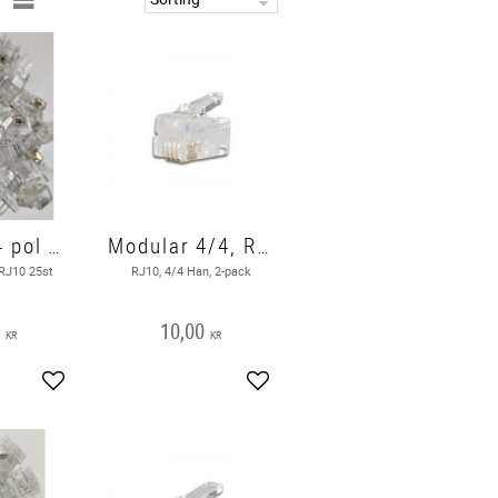
Modular 4 pol RJ10 25st
Modular 4/4, RJ10
 RJ10 25st
RJ10, 4/4 Han, 2-pack
0
10,00
KR
KR
Add to favorites
Add to favorites