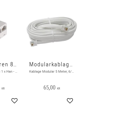
Modulargren 8P8C Han - 2 x Hon
Modularkablage 2 x 6P6C Han - Han 5 Meter
Gren Modular 8/8 1 x Han - 2 x Hon
Kablage Modular 5 Meter, 6/6 Han - Han RJ12
0
65,00
KR
KR
Add to favorites
Add to favorites