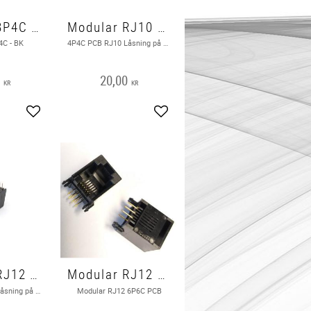
Modular 8P4C - BK
Modular RJ10 4P4C PCB
4C - BK
4P4C PCB RJ10 Låsning på sidan
0
20,00
KR
KR
Add to favorites
Add to favorites
Modular RJ12 6P6C PCB
Modular RJ12 6P6C PCB
RJ12 6P6C PCB Låsning på sidan
Modular RJ12 6P6C PCB