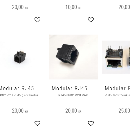
20,00
10,00
20,0
KR
KR
Add to favorites
Add to favorites
Modular RJ45 8P8C PCB
Modular RJ45 8P8C PCB RAK
8P8C PCB RJ45 ( För kretskort )
RJ45 8P8C PCB RAK
20,00
20,00
25,0
KR
KR
Add to favorites
Add to favorites