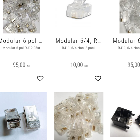
Modular 6 pol 25st RJ12 6/6
Modular 6/4, RJ11
Modular 6 pol RJ12 25st
RJ11, 6/4 Han, 2-pack
RJ11, 6/4 Han
95,00
10,00
95,0
KR
KR
Add to favorites
Add to favorites