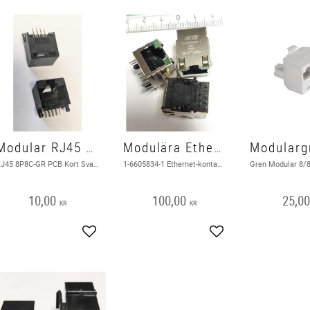
Modular RJ45 8P8C-GR PCB Kort Svart
Modulära Ethernet-kontakter 1-6605834-1
RJ45 8P8C-GR PCB Kort Svart
1-6605834-1 Ethernet-kontakter, Modular
10,00
100,00
25,0
KR
KR
Add to favorites
Add to favorites