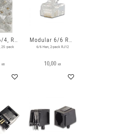
Modular 6/4, RJ11 25 Pack
Modular 6/6 RJ12
, 25 -pack
6/6 Han, 2-pack RJ12
0
10,00
KR
KR
Add to favorites
Add to favorites