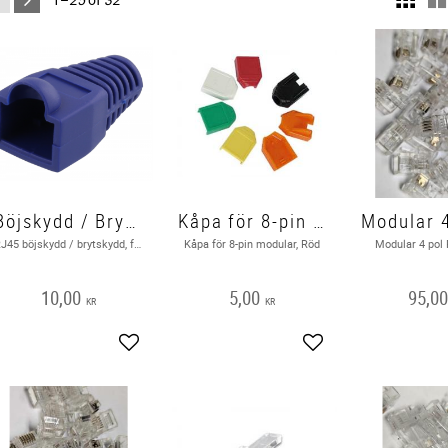
Böjskydd / Brytskydd RJ45, 2 pack
Kåpa för 8-pin modular, Röd
RJ45 böjskydd / brytskydd, för nätverkskabel med 6,8 mm i diameter
Kåpa för 8-pin modular, Röd
Modular 4 pol
10,00
5,00
95,0
KR
KR
Add to favorites
Add to favorites