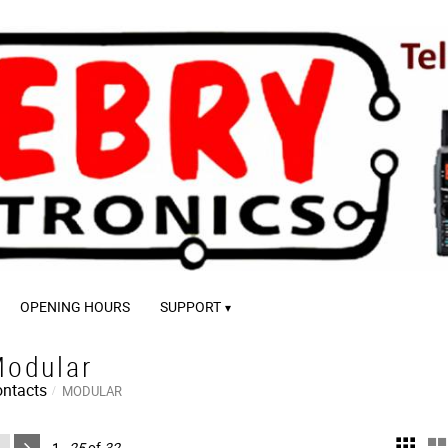
OPENING HOURS
SUPPORT
odular
ntacts
MODULAR
1–
25
of
32