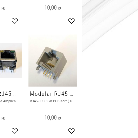
0
10,00
KR
KR
Add to favorites
Add to favorites
Modular RJ45 8P8C Vinklad Amphenol PCB
Modular RJ45 8P8C-GR PCB Kort
RJ45 8P8C Vinklad Amphenol PCB med belysning skärmad . NY
RJ45 8P8C-GR PCB Kort ( Green material ) RoHS
0
10,00
KR
KR
Add to favorites
Add to favorites