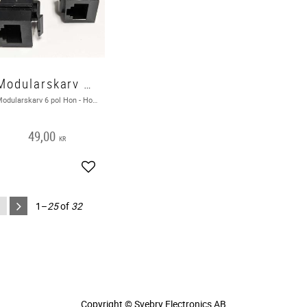
Modularskarv 6 pol Hon - Hon RJ12 , Delock
Modularskarv 6 pol Hon - Hon RJ12 , 1 styck , Delock . Åter i lager: 2026-02-05
49,00
KR
Add to favorites
1–
25
of
32
Copyright © Svebry Electronics AB