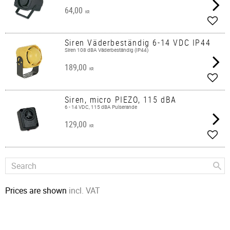
64,00
KR
Add t
Siren Väderbeständig 6-14 VDC IP44
Siren 108 dBA Väderbeständig (IP44)
189,00
KR
Add t
Siren, micro PIEZO, 115 dBA
6 - 14 VDC, 115 dBA Pulserande
129,00
KR
Add t
Prices are shown
incl. VAT