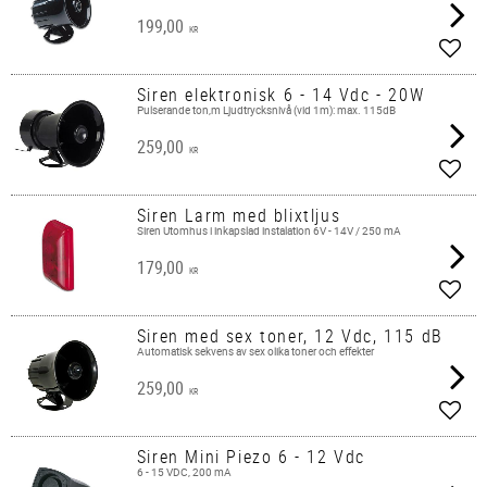
199,00
KR
Add t
Siren elektronisk 6 - 14 Vdc - 20W
Pulserande ton,m Ljudtrycksnivå (vid 1m): max. 115dB
259,00
KR
Add t
Siren Larm med blixtljus
Siren Utomhus i inkapslad instalation 6V - 14V / 250 mA
179,00
KR
Add t
Siren med sex toner, 12 Vdc, 115 dB
Automatisk sekvens av sex olika toner och effekter
259,00
KR
Add t
Siren Mini Piezo 6 - 12 Vdc
6 - 15 VDC, 200 mA