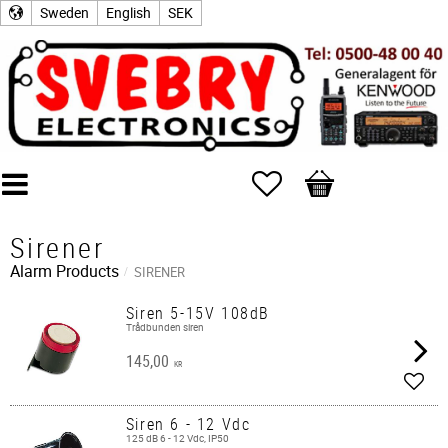
Sweden
English
SEK
Favorites
Basket
Sirener
Alarm Products
SIRENER
Siren 5-15V 108dB
Trådbunden siren
145,00
KR
Add t
Siren 6 - 12 Vdc
125 dB 6 - 12 Vdc, IP50