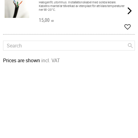
Halogenfri, utomhus. ​Installationskabel med solida ledare.
Kabelns mantel är tillverkad av etenplast för att klara temperaturer
ner till -20°C.
15,00
KR
Add t
Prices are shown
incl. VAT