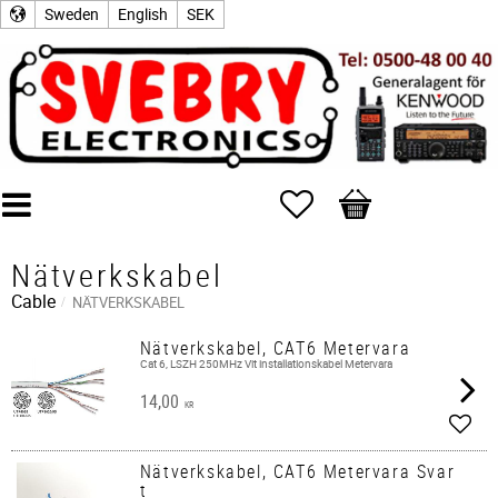
Sweden
English
SEK
Favorites
Basket
Nätverkskabel
Cable
NÄTVERKSKABEL
Nätverkskabel, CAT6 Metervara
Cat 6, LSZH 250MHz Vit installationskabel Metervara
14,00
KR
Add t
Nätverkskabel, CAT6 Metervara Svar
t