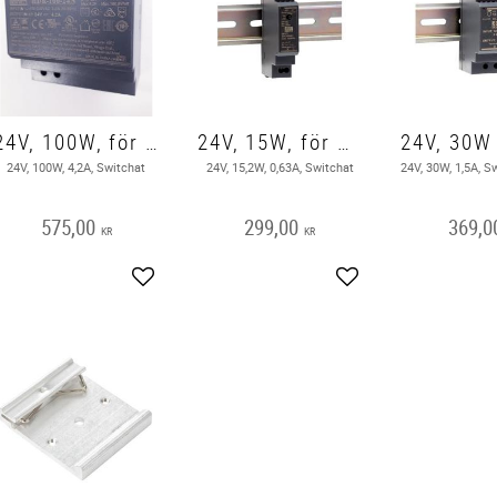
24V, 100W, för DIN-skena, Nätaggregat
24V, 15W, för DIN-skena, Nätagregat
24V, 100W, 4,2A, Switchat
24V, 15,2W, 0,63A, Switchat
575,00
299,00
369,0
KR
KR
Add to favorites
Add to favorites