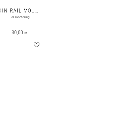
DIN-RAIL MOUNTING CLIP
För montering
30,00
KR
Add to favorites