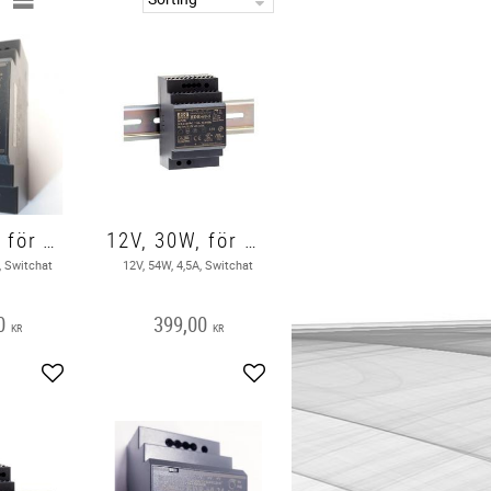
12V, 24W, för DIN-skena, Nätagregat
12V, 30W, för DIN-skena, Nätaggregat
, Switchat
12V, 54W, 4,5A, Switchat
0
399,00
KR
KR
Add to favorites
Add to favorites