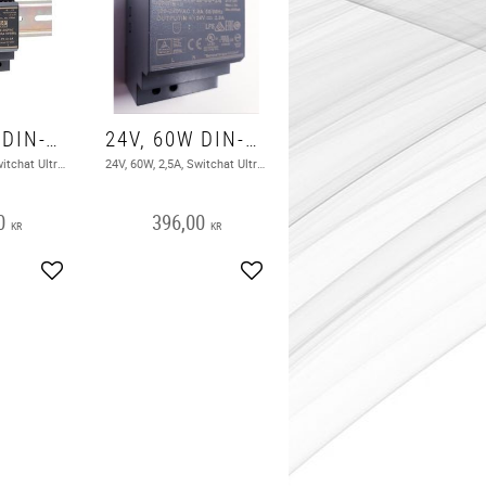
24V, 30W DIN-skena Nätagregat
24V, 60W DIN-skena Nätaggregat
24V, 30W, 1,5A, Switchat Ultratunn design med 35 mm (2SU) bredd Universell ingång 85-264 VAC (277 VAC drift)
24V, 60W, 2,5A, Switchat Ultra slank design med 52,5 mm (3SU) bredd Universell ingång 85-264 VAC (277 VAC drift)
0
396,00
KR
KR
Add to favorites
Add to favorites