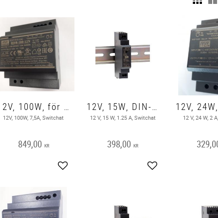
12V, 100W, för DIN-skena, Nätaggregat
12V, 15W, DIN-skena, Nätagregat1,
12V, 100W, 7,5A, Switchat
12 V, 15 W, 1.25 A, Switchat
12 V, 24 W, 2 A
849,00
398,00
329,0
KR
KR
Add to favorites
Add to favorites