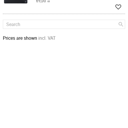
69,00
KR
Add t
Prices are shown
incl. VAT