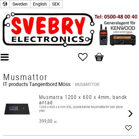
Sweden
English
SEK
Favorites
Basket
Musmattor
IT products
Tangentbord Möss
MUSMATTOR
Musmatta 1200 x 600 x 4mm, bandk
antad
1200 x 600 x 4 mm XXL, sydda kanter Musmatta för den stora
ytan.
399,00
KR
Add t