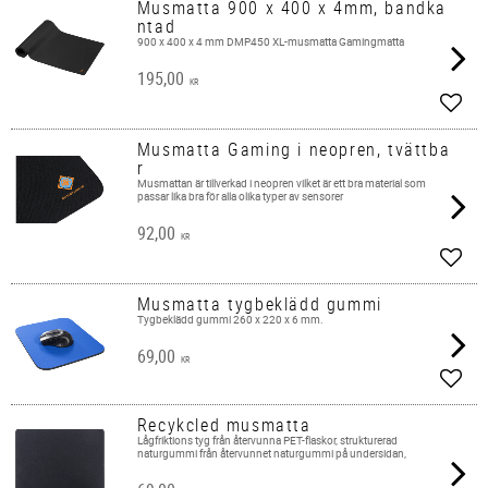
Musmatta 900 x 400 x 4mm, bandka
ntad
900 x 400 x 4 mm DMP450 XL-musmatta Gamingmatta
195,00
KR
Add t
Musmatta Gaming i neopren, tvättba
r
Musmattan är tillverkad i neopren vilket är ett bra material som
passar lika bra för alla olika typer av sensorer
92,00
KR
Add t
Musmatta tygbeklädd gummi
Tygbeklädd gummi 260 x 220 x 6 mm.​
69,00
KR
Add t
Recykcled musmatta
Lågfriktions tyg från återvunna PET-flaskor, strukturerad
naturgummi från återvunnet naturgummi på undersidan,